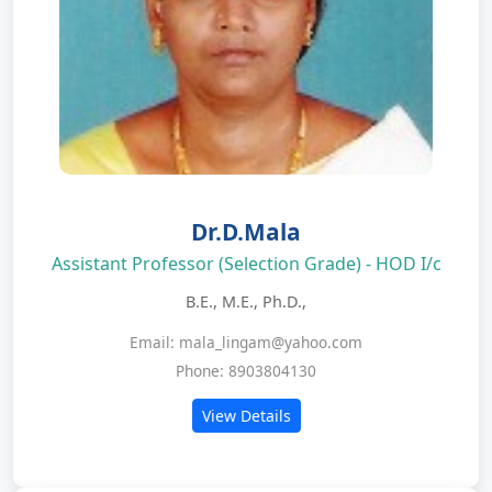
Dr.D.Mala
Assistant Professor (Selection Grade) - HOD I/c
B.E., M.E., Ph.D.,
Email: mala_lingam@yahoo.com
Phone: 8903804130
View Details