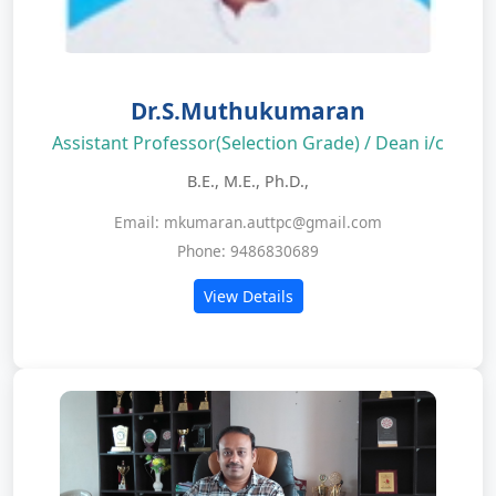
Dr.S.Muthukumaran
Assistant Professor(Selection Grade) / Dean i/c
B.E., M.E., Ph.D.,
Email: mkumaran.auttpc@gmail.com
Phone: 9486830689
View Details