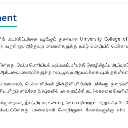
ment
ிங் பாடத்திட்டத்தை வழங்கும் துறையாக University College o
்டு வருகிறது. இத்துறை மாணவர்களுக்கு தமிழ் மொழியில் மெக்க
ுள்ளது. வெப்ப பொறியியல் ஆய்வகம், உற்பத்தி தொழில்நுட்ப ஆய்வ
கம் ஆகியவை மாணவர்களுக்கு நடைமுறை அனுபவத்தை வழங்குகின்றன
ர்களாகவும், மெக்கானிக்கல் இன்ஜினியரிங்கின் பல்வேறு துறைகளி
தேசிய மற்றும் சர்வதேச இதழ்களில் பல ஆராய்ச்சி கட்டுரைகளை வெளியி
ெயல்முறைகள், இயந்திர வடிவமைப்பு, வெப்ப பரிமாற்றம் மற்றும் ஆட்
்கப்பட்டுள்ளது. மாணவர்கள் தொழிற்துறை தேவைகளுக்கு ஏற்ற வ