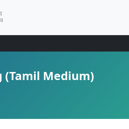
I
i)
g (Tamil Medium)