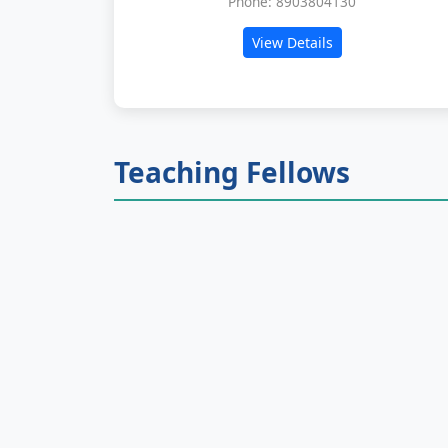
Phone: 8903804130
View Details
Teaching Fellows